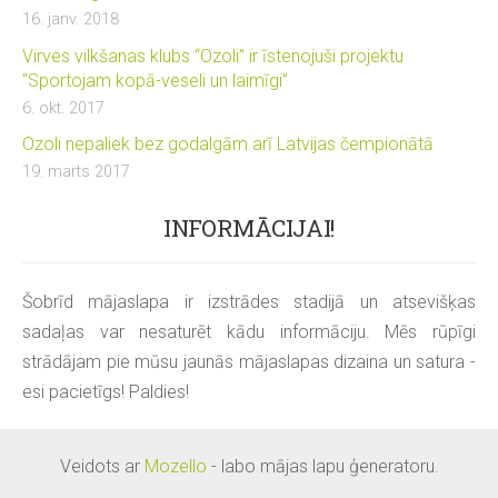
16. janv. 2018
Virves vilkšanas klubs “Ozoli” ir īstenojuši projektu
“Sportojam kopā-veseli un laimīgi”
6. okt. 2017
Ozoli nepaliek bez godalgām arī Latvijas čempionātā
19. marts 2017
INFORMĀCIJAI!
Šobrīd mājaslapa ir izstrādes stadijā un atsevišķas
sadaļas var nesaturēt kādu informāciju. Mēs rūpīgi
strādājam pie mūsu jaunās mājaslapas dizaina un satura -
esi pacietīgs! Paldies!
Veidots ar
Mozello
- labo mājas lapu ģeneratoru.