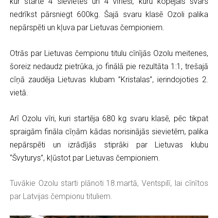
kur startē 4 sievietes un 4 vīrieši, kuru kopējais svars
nedrīkst pārsniegt 600kg. Šajā svaru klasē Ozoli palika
nepārspēti un kļuva par Lietuvas čempioniem.
Otrās par Lietuvas čempionu titulu cīnījās Ozolu meitenes,
šoreiz nedaudz pietrūka, jo finālā pie rezultāta 1:1, trešajā
cīņā zaudēja Lietuvas klubam ”Kristalas”, ierindojoties 2.
vietā.
Arī Ozolu vīri, kuri startēja 680 kg svaru klasē, pēc tikpat
spraigām fināla cīņām kādas norisinājās sievietēm, palika
nepārspēti un izrādījās stiprāki par Lietuvas klubu
“Švyturys”, kļūstot par Lietuvas čempioniem.
Tuvākie Ozolu starti plānoti 18.martā, Ventspilī, lai cīnītos
par Latvijas čempionu tituliem.