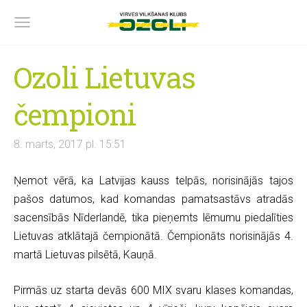
Ozoli Lietuvas
čempioni
8. marts, 2017 pl. 15:51
Ņemot vērā, ka Latvijas kauss telpās, norisinājās tajos
pašos datumos, kad komandas pamatsastāvs atradās
sacensībās Nīderlandē, tika pieņemts lēmumu piedalīties
Lietuvas atklātajā čempionātā. Čempionāts norisinājās 4.
martā Lietuvas pilsētā, Kauņā.
Pirmās uz starta devās 600 MIX svaru klases komandas,