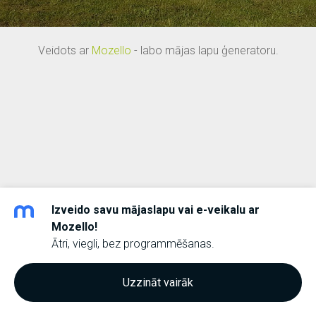
Veidots ar
Mozello
- labo mājas lapu ģeneratoru.
Izveido savu mājaslapu vai e-veikalu ar
Mozello!
Ātri, viegli, bez programmēšanas.
Uzzināt vairāk