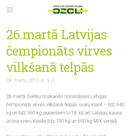
26.martā Latvijas
čempionāts virves
vilkšanā telpās
24. marts, 2016 pl. 9:21
26.martā Svētku noskaņās norisināsies Latvijas
čempionāts virves vilkšanā telpās svaru klasē – līdz 640
kg un līdz 560 kg jauniešiem U-18, kā arī Latvijas kausa
izcīņa svaru klasēs līdz 700 kg un 600 kg MIX versijā.