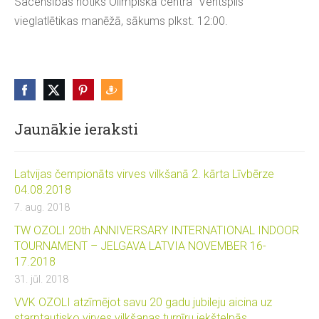
Sacensības notiks Olimpiskā centra “Ventspils”
vieglatlētikas manēžā, sākums plkst. 12:00.
Jaunākie ieraksti
Latvijas čempionāts virves vilkšanā 2. kārta Līvbērze
04.08.2018
7. aug. 2018
TW OZOLI 20th ANNIVERSARY INTERNATIONAL INDOOR
TOURNAMENT – JELGAVA LATVIA NOVEMBER 16-
17.2018
31. jūl. 2018
VVK OZOLI atzīmējot savu 20 gadu jubileju aicina uz
starptautisko virves vilkšanas turnīru iekštelpās